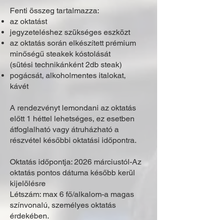
Fenti összeg tartalmazza:
az oktatást
jegyzeteléshez szükséges eszközt
az oktatás során elkészített prémium
minőségű steakek kóstolását
(sütési technikán
ként 2db steak)
pogácsát, alkoholmentes italokat,
kávét
A rendezvényt lemondani az oktatás
előtt 1 héttel lehetséges, ez esetben
átfoglalható
vagy átruházható a
részvétel későbbi oktatási időpontra.
Oktatás időpontja: 2026 márciustól-Az
oktatás pontos dátuma később kerül
kijelölésre
Létszám: max 6 fő/alkalom-a magas
színvonalú, személyes oktatás
érdekében.