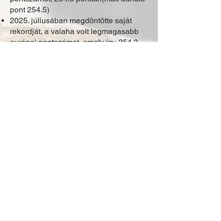
pont 254.5)
2025. júliusában megdöntötte saját
rekordját, a valaha volt legmagasabb
európai pontszámot, amely így 254.2
lett.
versenyzett Magyarországon,
Olaszországban, Ausztriában,
Szlovéniában, Angliában,
Hollandiában, Németországban,
Romániában, Litvániánan és az USA-
ban.