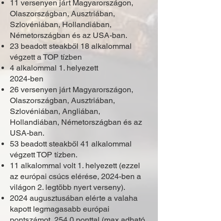
11 versenyen járt Magyarországon,
Olaszországban, Ausztriában,
Szlovéniában, Hollandiában,
Németországban és az USA-ban.
23 beadott steakből 18 alkalommal
végzett a TOP tízben
4 alkalommal 1. helyezett
2024-ben
26 versenyen járt Magyarországon,
Olaszországban, Ausztriában,
Szlovéniában, Angliában,
Hollandiában, Németországban és az
USA-ban.
53 beadott steakből 41 alkalommal
végzett TOP tízben.
11 alkalommal volt 1. helyezett (ezzel
az európai csúcs elérése, 2024-ben a
világon 2. legtöbb nyert verseny).
2024 augusztusában elérte a valaha
kapott legmagasabb európai
pontszámot, 254.0 ponttal.(max adható