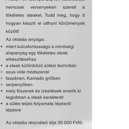
nemcsak versenyeken szereti a
tökéletes steaket. Tudd meg, hogy ő
hogyan készíti el otthoni körülmények
között!
Az oktatás anyaga:​
miért kulcsfontosságú a minőségi
alapanyag egy tökéletes steak
elkészítéséhez
a steak különböző sütési technikái:
sous vide módszerrel
faszénen, Kamado grillben
serpenyőben
mely fűszerek és ízesítések emelik ki
legjobban a steak karakterét
a sütés teljes folyamata lépésről
lépésre
​
Az oktatás részvételi díja 35 000 Ft/fő.