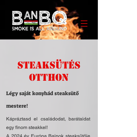
STEAKSÜTÉS
OTTHON
Légy saját konyhád steaksütő
mestere!
Kápráztasd el családodat, barátaidat
egy finom steakkel!
A 2024 év Európa Bajnok steaksütője